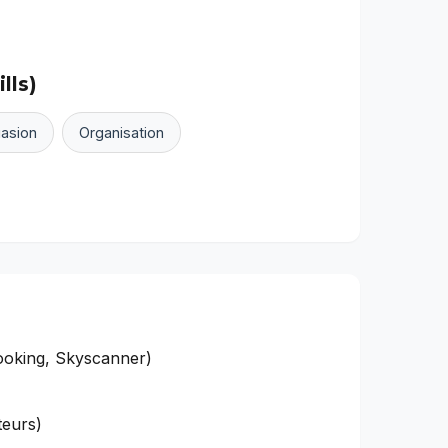
lls)
uasion
Organisation
ooking, Skyscanner)
teurs)