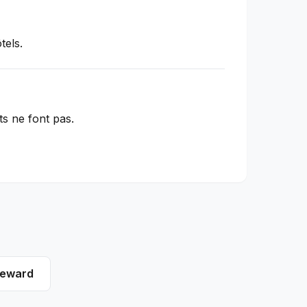
tels.
ts ne font pas.
teward