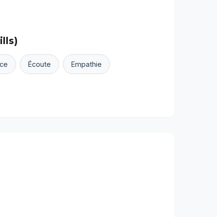
lls)
nce
Écoute
Empathie