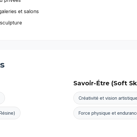
u privées
aleries et salons
 sculpture
s
Savoir-Étre (Soft Ski
Créativité et vision artistiqu
 Résine)
Force physique et enduranc