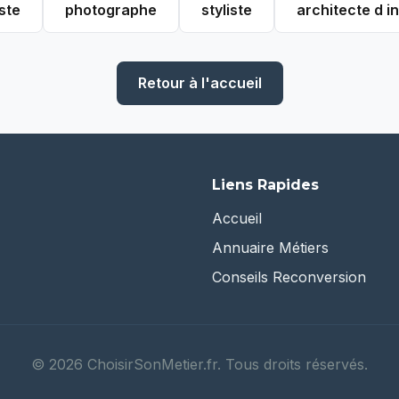
ste
photographe
styliste
architecte d in
Retour à l'accueil
Liens Rapides
Accueil
Annuaire Métiers
Conseils Reconversion
©
2026
ChoisirSonMetier.fr. Tous droits réservés.