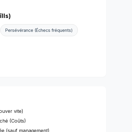
lls)
Persévérance (Échecs fréquents)
ouver vite)
ché (Coûts)
née (sauf management)