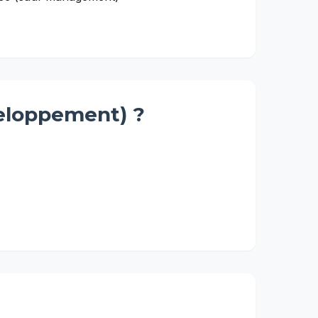
veloppement)
?